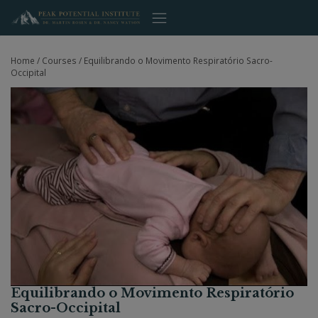
Skip
to
content
Home
/
Courses
/
Equilibrando o Movimento Respiratório Sacro-
Occipital
Equilibrando o Movimento Respiratório
Sacro-Occipital