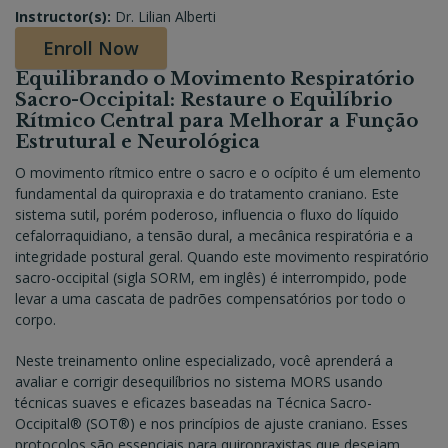
Instructor(s):
Dr. Lilian Alberti
Enroll Now
Equilibrando o Movimento Respiratório
Sacro-Occipital: Restaure o Equilíbrio
Rítmico Central para Melhorar a Função
Estrutural e Neurológica
O movimento rítmico entre o sacro e o ocípito é um elemento
fundamental da quiropraxia e do tratamento craniano. Este
sistema sutil, porém poderoso, influencia o fluxo do líquido
cefalorraquidiano, a tensão dural, a mecânica respiratória e a
integridade postural geral. Quando este movimento respiratório
sacro-occipital (sigla SORM, em inglês) é interrompido, pode
levar a uma cascata de padrões compensatórios por todo o
corpo.
Neste treinamento online especializado, você aprenderá a
avaliar e corrigir desequilíbrios no sistema MORS usando
técnicas suaves e eficazes baseadas na Técnica Sacro-
Occipital® (SOT®) e nos princípios de ajuste craniano. Esses
protocolos são essenciais para quiropraxistas que desejam