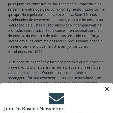
Já no primeiro trimestre da faculdade de quiropraxia, eles
se sentiram atraídos pelo comprometimento mútuo com a
quiropraxia e pela busca pela excelência. Seus 80 anos
combinados de experiência pessoal, clínica e de ensino na
realização de ajustes quiropráticos são incomparáveis ​​na
profissão quiroprática. Seu alcance internacional por meio
do ensino, da escrita e de palestras tem sido uma força
motriz em suas carreiras pessoais e profissionais desde o
primeiro seminário que ministraram juntos como
estudantes, em 1979.
Seus anos de experiência lhes ensinaram o que funciona e
o que não funciona para criar uma prática e um estilo de
vida bem-sucedidos. Quanto mais competente e
abrangente for sua experiência, mais pacientes buscarão
seus serviços e sua prática crescerá exponencialmente.
Read more about our vision
Join Dr. Rosen’s Newsletter